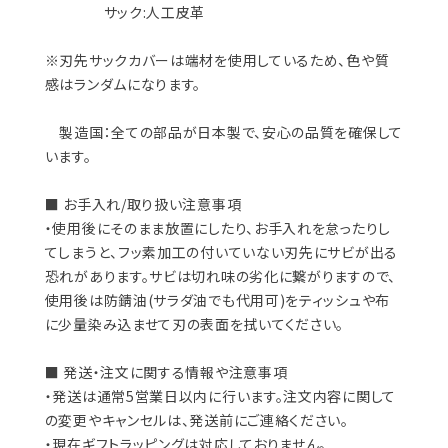
サック:人工皮革
※刃先サックカバーは端材を使用しているため、色や質
感はランダムになります。
製造国：全ての部品が日本製で、安心の品質を確保して
います。
■ お手入れ/取り扱い注意事項
・使用後にそのまま放置にしたり、お手入れを怠ったりし
てしまうと、フッ素加工の付いていない刃先にサビが出る
恐れがあります。サビは切れ味の劣化に繋がりますので、
使用後は防錆油(サラダ油でも代用可)をティッシュや布
に少量染み込ませて刃の表面を拭いてください。
■ 発送・注文に関する情報や注意事項
・発送は通常5営業日以内に行います。注文内容に関して
の変更やキャンセルは、発送前にご連絡ください。
・現在ギフトラッピングは対応しておりません。